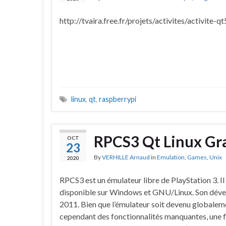
http://tvaira.free.fr/projets/activites/activite-qt
linux
,
qt
,
raspberrypi
RPCS3 Qt Linux Gra
OCT
23
By
VERHILLE Arnaud
in
Emulation
,
Games
,
Unix
2020
RPCS3 est un émulateur libre de PlayStation 3. Il 
disponible sur Windows et GNU/Linux. Son dév
2011. Bien que l’émulateur soit devenu globalemen
cependant des fonctionnalités manquantes, une fl