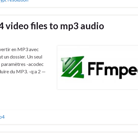
 video files to mp3 audio
nvertir en MP3 avec
t un dossier. Un seul
es paramètres -acodec
uire du MP3. -q:a 2 —
p4