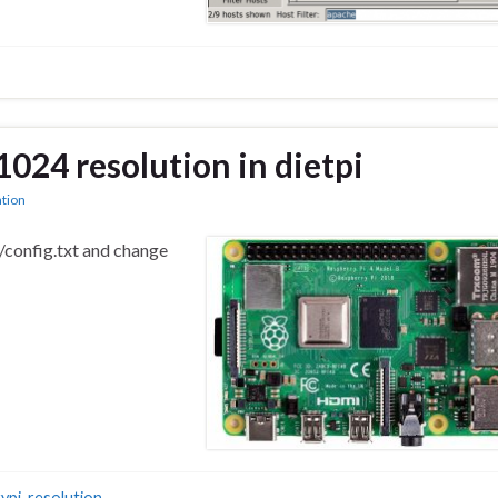
024 resolution in dietpi
tion
i/config.txt and change
ypi
,
resolution