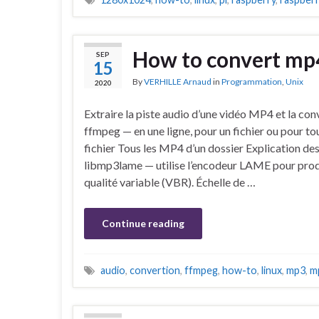
How to convert mp4
SEP
15
By
VERHILLE Arnaud
in
Programmation
,
Unix
2020
Extraire la piste audio d’une vidéo MP4 et la co
ffmpeg — en une ligne, pour un fichier ou pour tou
fichier Tous les MP4 d’un dossier Explication d
libmp3lame — utilise l’encodeur LAME pour prod
qualité variable (VBR). Échelle de …
Continue reading
audio
,
convertion
,
ffmpeg
,
how-to
,
linux
,
mp3
,
m