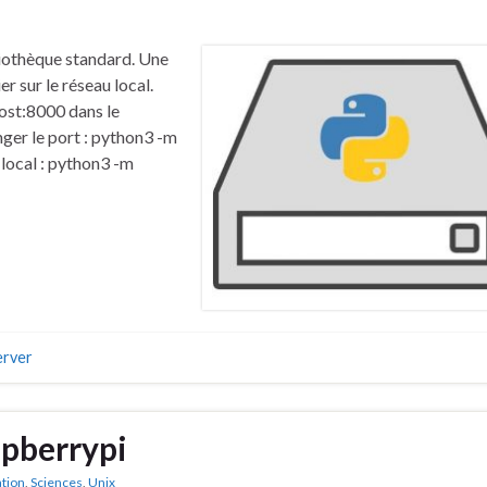
iothèque standard. Une
er sur le réseau local.
ost:8000 dans le
nger le port : python3 -m
 local : python3 -m
erver
spberrypi
tion
,
Sciences
,
Unix