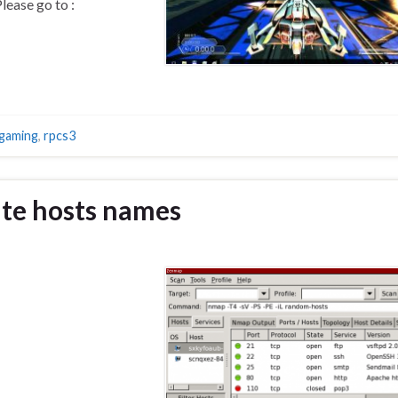
lease go to :
gaming
,
rpcs3
ite hosts names