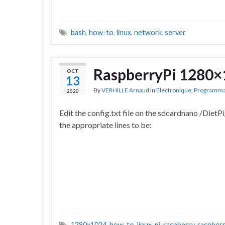
bash
,
how-to
,
linux
,
network
,
server
RaspberryPi 1280×1
OCT
13
By
VERHILLE Arnaud
in
Electronique
,
Programma
2020
Edit the config.txt file on the sdcardnano /DietP
the appropriate lines to be:
1280x1024
,
how-to
,
linux
,
pi
,
raspberry
,
raspberr