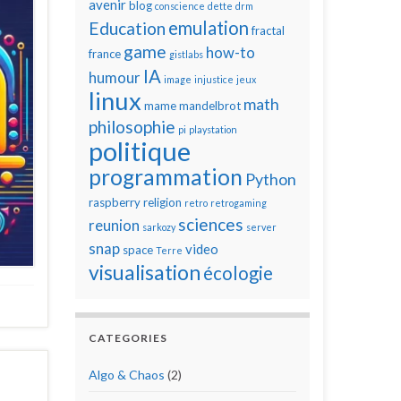
avenir
blog
conscience
dette
drm
emulation
Education
fractal
game
how-to
france
gistlabs
IA
humour
image
injustice
jeux
linux
math
mame
mandelbrot
philosophie
pi
playstation
politique
programmation
Python
raspberry
religion
retro
retrogaming
sciences
reunion
sarkozy
server
snap
video
space
Terre
visualisation
écologie
CATEGORIES
Algo & Chaos
(2)