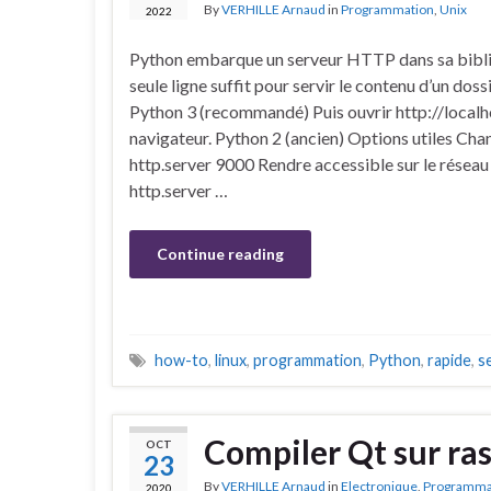
By
VERHILLE Arnaud
in
Programmation
,
Unix
2022
Python embarque un serveur HTTP dans sa bibl
seule ligne suffit pour servir le contenu d’un dossi
Python 3 (recommandé) Puis ouvrir http://localh
navigateur. Python 2 (ancien) Options utiles Cha
http.server 9000 Rendre accessible sur le réseau
http.server …
Continue reading
how-to
,
linux
,
programmation
,
Python
,
rapide
,
s
Compiler Qt sur ra
OCT
23
By
VERHILLE Arnaud
in
Electronique
,
Programma
2020