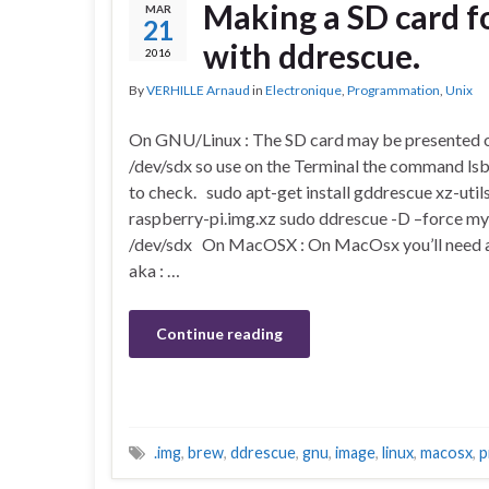
Making a SD card f
MAR
21
with ddrescue.
2016
By
VERHILLE Arnaud
in
Electronique
,
Programmation
,
Unix
On GNU/Linux : The SD card may be presented o
/dev/sdx so use on the Terminal the command lsbl
to check. sudo apt-get install gddrescue xz-uti
raspberry-pi.img.xz sudo ddrescue -D –force m
/dev/sdx On MacOSX : On MacOsx you’ll need a
aka : …
Continue reading
.img
,
brew
,
ddrescue
,
gnu
,
image
,
linux
,
macosx
,
p