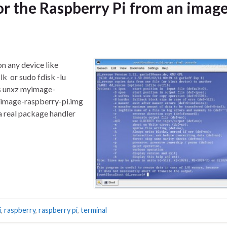
or the Raspberry Pi from an imag
n any device like
k or sudo fdisk -lu
ls unxz myimage-
yimage-raspberry-pi.img
 real package handler
i
,
raspberry
,
raspberry pi
,
terminal