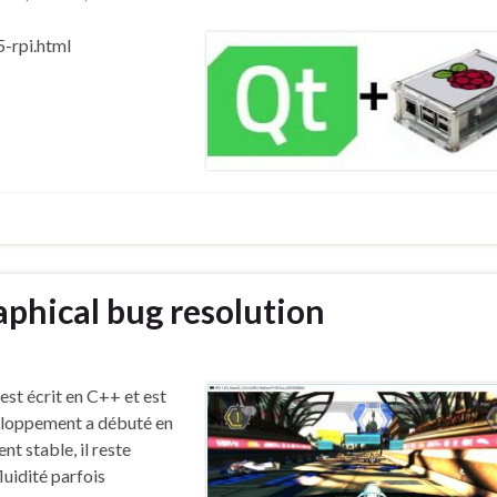
5-rpi.html
phical bug resolution
est écrit en C++ et est
eloppement a débuté en
t stable, il reste
uidité parfois