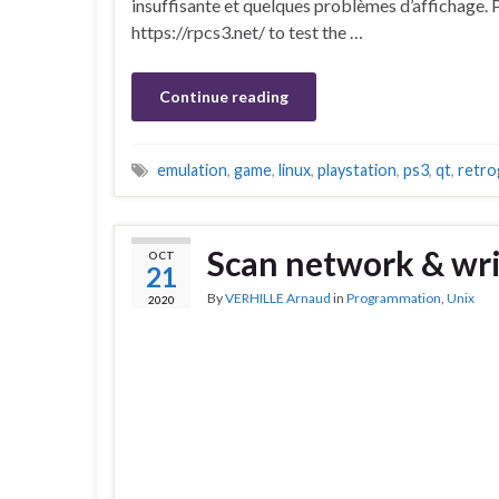
insuffisante et quelques problèmes d’affichage. P
https://rpcs3.net/ to test the …
Continue reading
emulation
,
game
,
linux
,
playstation
,
ps3
,
qt
,
retro
Scan network & wr
OCT
21
By
VERHILLE Arnaud
in
Programmation
,
Unix
2020