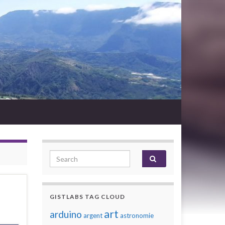
Search for:
GISTLABS TAG CLOUD
art
arduino
argent
astronomie