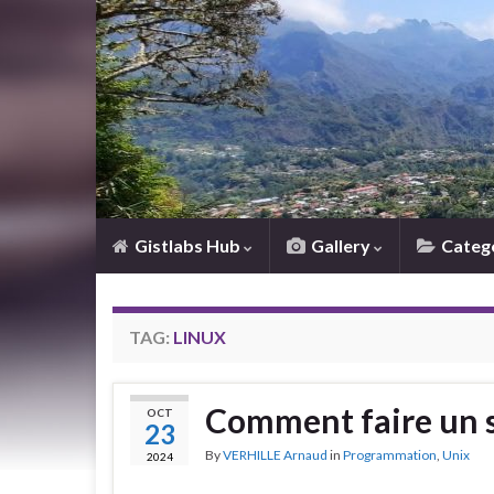
Gistlabs Hub
Gallery
Categ
TAG:
LINUX
Comment faire un s
OCT
23
By
VERHILLE Arnaud
in
Programmation
,
Unix
2024