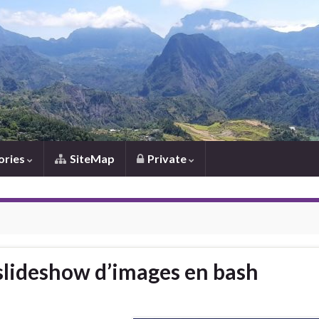
ories
SiteMap
Private
lideshow d’images en bash