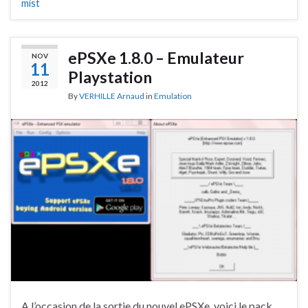
mist
ePSXe 1.8.0 – Emulateur
NOV
11
Playstation
2012
By
VERHILLE Arnaud
in
Emulation
A l’occasion de la sortie du nouvel ePSXe, voici le pack