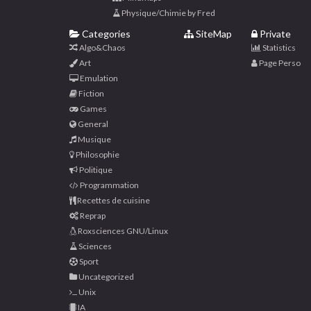
Physique/Chimie by Fred
Categories
SiteMap
Private
Algo&Chaos
Statistics
Art
Page Perso
Emulation
Fiction
Games
General
Musique
Philosophie
Politique
Programmation
Recettes de cuisine
Reprap
Roxsciences GNU/Linux
Sciences
Sport
Uncategorized
Unix
IA