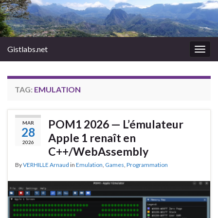
Gistlabs.net
Togg
navig
TAG:
EMULATION
POM1 2026 — L’émulateur
MAR
28
Apple 1 renaît en
2026
C++/WebAssembly
By
VERHILLE Arnaud
in
Emulation
,
Games
,
Programmation