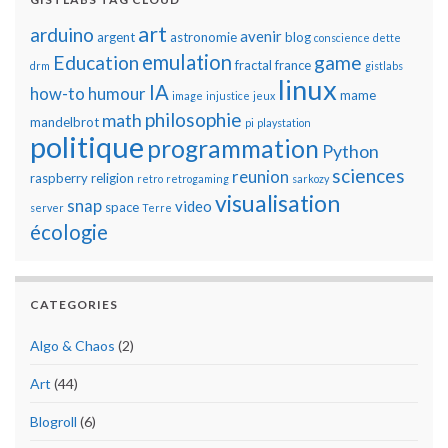
art
arduino
avenir
argent
astronomie
blog
conscience
dette
emulation
Education
game
fractal
france
drm
gistlabs
linux
IA
how-to
humour
mame
image
injustice
jeux
philosophie
math
mandelbrot
pi
playstation
politique
programmation
Python
sciences
reunion
raspberry
religion
retro
retrogaming
sarkozy
visualisation
snap
video
space
server
Terre
écologie
CATEGORIES
Algo & Chaos
(2)
Art
(44)
Blogroll
(6)