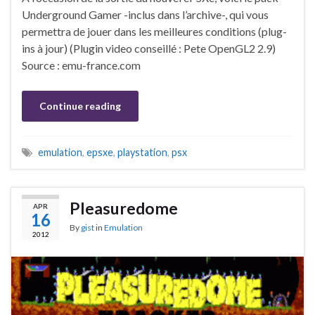
Underground Gamer -inclus dans l’archive-, qui vous
permettra de jouer dans les meilleures conditions (plug-
ins à jour) (Plugin video conseillé : Pete OpenGL2 2.9)
Source : emu-france.com
Continue reading
emulation
,
epsxe
,
playstation
,
psx
Pleasuredome
APR
16
By
gist
in
Emulation
2012