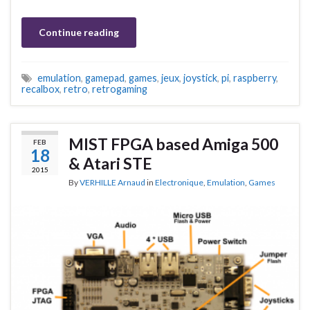
Continue reading
emulation
,
gamepad
,
games
,
jeux
,
joystick
,
pi
,
raspberry
,
recalbox
,
retro
,
retrogaming
MIST FPGA based Amiga 500
FEB
18
& Atari STE
2015
By
VERHILLE Arnaud
in
Electronique
,
Emulation
,
Games