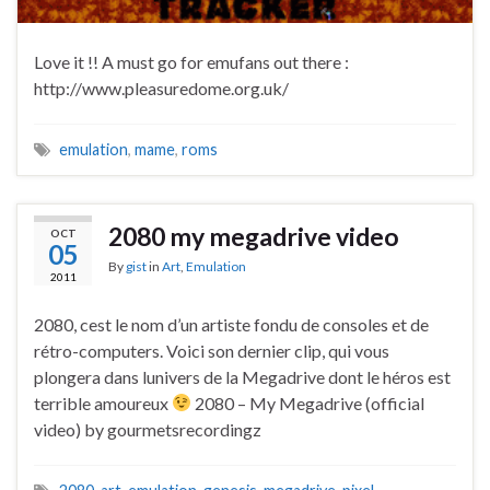
Love it !! A must go for emufans out there :
http://www.pleasuredome.org.uk/
emulation
,
mame
,
roms
2080 my megadrive video
OCT
05
By
gist
in
Art
,
Emulation
2011
2080, cest le nom d’un artiste fondu de consoles et de
rétro-computers. Voici son dernier clip, qui vous
plongera dans lunivers de la Megadrive dont le héros est
terrible amoureux
2080 – My Megadrive (official
video) by gourmetsrecordingz