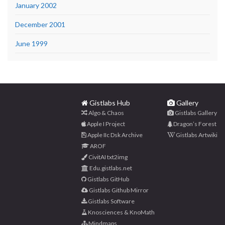
January 2002
December 2001
June 1999
Gistlabs Hub
Gallery
Algo & Chaos
Gistlabs Gallery
Apple I Project
Dragon’s Forest
Apple IIc Dsk Archive
Gistlabs Artwiki
AROF
CivitAI txt2img
Edu.gistlabs.net
Gistlabs GitHub
Gistlabs Github Mirror
Gistlabs Software
Knosciences & KnoMath
Mindmaps