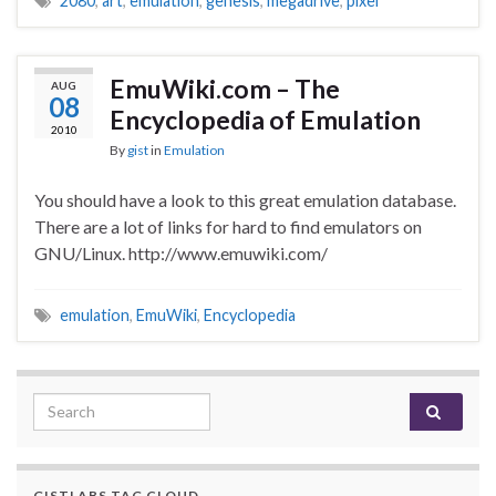
2080
,
art
,
emulation
,
genesis
,
megadrive
,
pixel
EmuWiki.com – The
AUG
08
Encyclopedia of Emulation
2010
By
gist
in
Emulation
You should have a look to this great emulation database.
There are a lot of links for hard to find emulators on
GNU/Linux. http://www.emuwiki.com/
emulation
,
EmuWiki
,
Encyclopedia
Search for:
GISTLABS TAG CLOUD