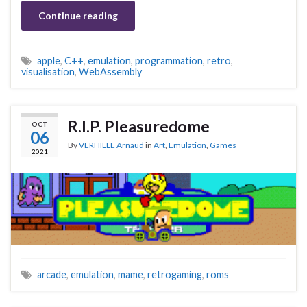
Continue reading
apple
,
C++
,
emulation
,
programmation
,
retro
,
visualisation
,
WebAssembly
R.I.P. Pleasuredome
OCT
06
By
VERHILLE Arnaud
in
Art
,
Emulation
,
Games
2021
arcade
,
emulation
,
mame
,
retrogaming
,
roms