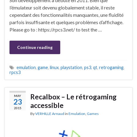
Son développement a débuté en 2011. Bien que
l’émulateur soit devenu globalement stable, il reste
cependant des fonctionnalités manquantes, une fluidité
parfois insuffisante et quelques problèmes d’affichage.
Please go to : https://rpcs3.net/ to test the …
Continue reading
emulation
,
game
,
linux
,
playstation
,
ps3
,
qt
,
retrogaming
,
rpcs3
Recalbox – Le rétrogaming
MAY
23
accessible
2015
By
VERHILLE Arnaud
in
Emulation
,
Games