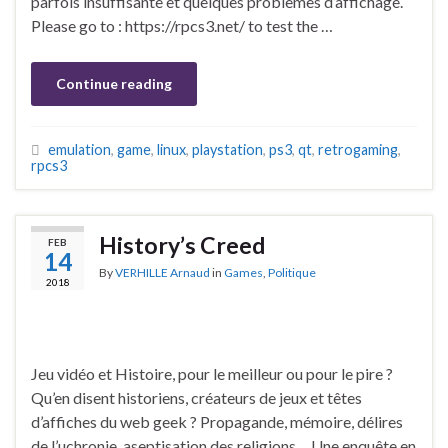
parfois insuffisante et quelques problèmes d’affichage.
Please go to : https://rpcs3.net/ to test the …
Continue reading
emulation
,
game
,
linux
,
playstation
,
ps3
,
qt
,
retrogaming
,
rpcs3
History’s Creed
FEB
14
By
VERHILLE Arnaud
in
Games
,
Politique
2018
Jeu vidéo et Histoire, pour le meilleur ou pour le pire ?
Qu’en disent historiens, créateurs de jeux et têtes
d’affiches du web geek ? Propagande, mémoire, délires
de l’uchronie, aseptisation des religions… Une enquête en