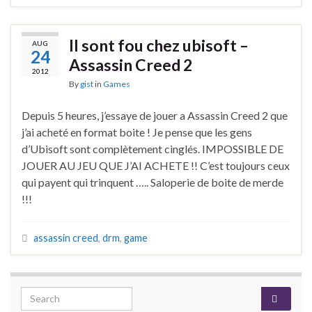
Il sont fou chez ubisoft –
AUG
24
Assassin Creed 2
2012
By
gist
in
Games
Depuis 5 heures, j’essaye de jouer a Assassin Creed 2 que
j’ai acheté en format boite ! Je pense que les gens
d’Ubisoft sont complètement cinglés. IMPOSSIBLE DE
JOUER AU JEU QUE J’AI ACHETE !! C’est toujours ceux
qui payent qui trinquent ….. Saloperie de boite de merde
!!!
assassin creed
,
drm
,
game
Search for: