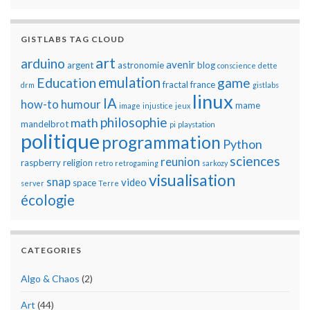
GISTLABS TAG CLOUD
art
arduino
avenir
argent
astronomie
blog
conscience
dette
emulation
Education
game
fractal
france
drm
gistlabs
linux
IA
how-to
humour
mame
image
injustice
jeux
philosophie
math
mandelbrot
pi
playstation
politique
programmation
Python
sciences
reunion
raspberry
religion
retro
retrogaming
sarkozy
visualisation
snap
video
space
server
Terre
écologie
CATEGORIES
Algo & Chaos
(2)
Art
(44)