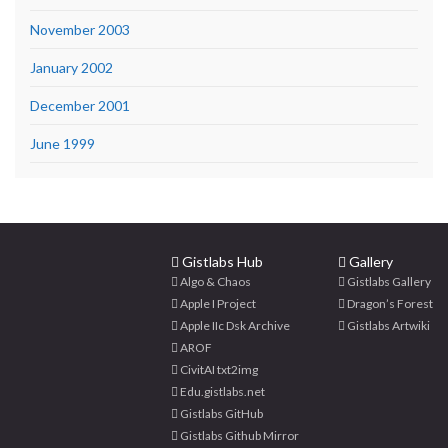
November 2003
January 2002
December 2001
June 1999
Gistlabs Hub
Gallery
Algo & Chaos
Gistlabs Gallery
Apple I Project
Dragon’s Forest
Apple IIc Dsk Archive
Gistlabs Artwiki
AROF
CivitAI txt2img
Edu.gistlabs.net
Gistlabs GitHub
Gistlabs Github Mirror