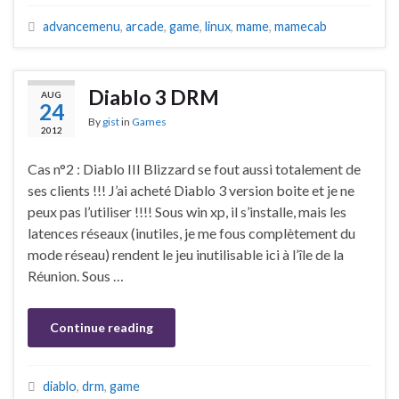
advancemenu
,
arcade
,
game
,
linux
,
mame
,
mamecab
Diablo 3 DRM
AUG
24
By
gist
in
Games
2012
Cas n°2 : Diablo III Blizzard se fout aussi totalement de
ses clients !!! J’ai acheté Diablo 3 version boite et je ne
peux pas l’utiliser !!!! Sous win xp, il s’installe, mais les
latences réseaux (inutiles, je me fous complètement du
mode réseau) rendent le jeu inutilisable ici à l’île de la
Réunion. Sous …
Continue reading
diablo
,
drm
,
game