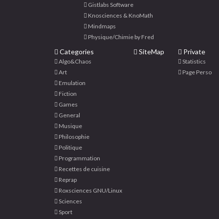
Gistlabs Software
Knosciences & KnoMath
Mindmaps
Physique/Chimie by Fred
Categories
SiteMap
Private
Algo&Chaos
Statistics
Art
Page Perso
Emulation
Fiction
Games
General
Musique
Philosophie
Politique
Programmation
Recettes de cuisine
Reprap
Roxsciences GNU/Linux
Sciences
Sport