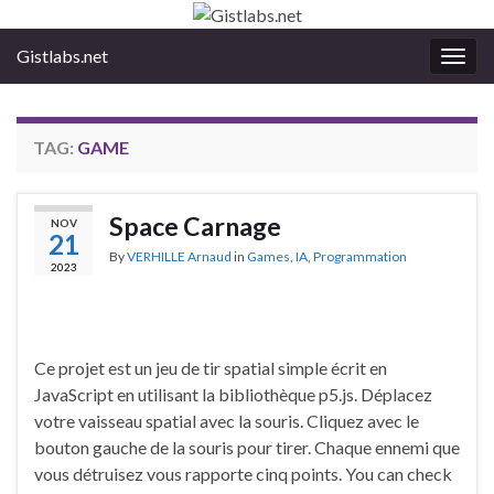
Gistlabs.net
Togg
navig
TAG:
GAME
Space Carnage
NOV
21
By
VERHILLE Arnaud
in
Games
,
IA
,
Programmation
2023
Ce projet est un jeu de tir spatial simple écrit en
JavaScript en utilisant la bibliothèque p5.js. Déplacez
votre vaisseau spatial avec la souris. Cliquez avec le
bouton gauche de la souris pour tirer. Chaque ennemi que
vous détruisez vous rapporte cinq points. You can check