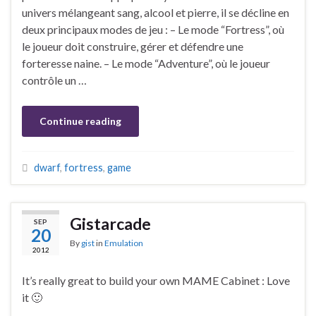
univers mélangeant sang, alcool et pierre, il se décline en
deux principaux modes de jeu : – Le mode “Fortress”, où
le joueur doit construire, gérer et défendre une
forteresse naine. – Le mode “Adventure”, où le joueur
contrôle un …
Continue reading
dwarf
,
fortress
,
game
Gistarcade
SEP
20
By
gist
in
Emulation
2012
It’s really great to build your own MAME Cabinet : Love
it 🙂