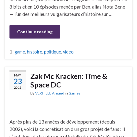
8 bits et en 10 épisodes menée par Ben, alias Nota Bene
— l’un des meilleurs vulgarisateurs d’histoire sur …
Continue reading
game
,
histoire
,
politique
,
video
Zak Mc Kracken: Time &
MAY
23
Space DC
2015
By
VERHILLE Arnaud
in
Games
Après plus de 13 années de développement (depuis
2002), voici la concrétisation d’un gros projet de fans : Il
s’agit donc de la suite non officielle de Zak Mc Kracken