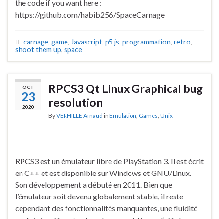
the code if you want here :
https://github.com/habib256/SpaceCarnage
carnage
,
game
,
Javascript
,
p5.js
,
programmation
,
retro
,
shoot them up
,
space
RPCS3 Qt Linux Graphical bug
OCT
23
resolution
2020
By
VERHILLE Arnaud
in
Emulation
,
Games
,
Unix
RPCS3 est un émulateur libre de PlayStation 3. Il est écrit
en C++ et est disponible sur Windows et GNU/Linux.
Son développement a débuté en 2011. Bien que
l’émulateur soit devenu globalement stable, il reste
cependant des fonctionnalités manquantes, une fluidité