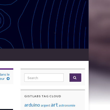
ans le
Search for:
eur
GISTLABS TAG CLOUD
art
arduino
argent
astronomie