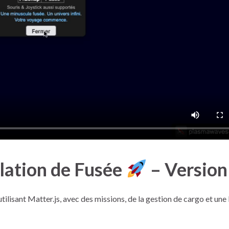
lation de Fusée
– Version
tilisant Matter.js, avec des missions, de la gestion de cargo et une