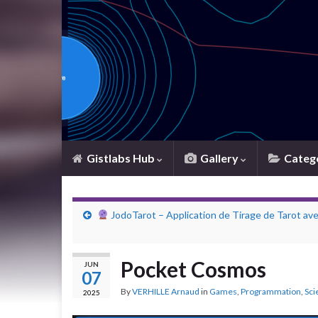
Gistlabs Hub
Gallery
Categ
JodoTarot – Application de Tirage de Tarot av
Pocket Cosmos
JUN
07
By
VERHILLE Arnaud
in
Games
,
Programmation
,
Sci
2025