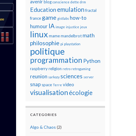
avenir
blog
conscience
dette
drm
emulation
Education
fractal
game
how-to
france
gistlabs
IA
humour
image
injustice
jeux
linux
math
mame
mandelbrot
philosophie
pi
playstation
politique
programmation
Python
raspberry
religion
retro
retrogaming
sciences
reunion
sarkozy
server
snap
video
space
Terre
visualisation
écologie
CATEGORIES
Algo & Chaos
(2)