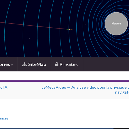
ories
SiteMap
Private
ec IA
JSMecaVideo — Analyse video pour la physique d
navigat
ences